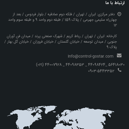
ارتباط با ما
دفتر مرکزی: ایران / تهران / فلکه دوم صادقیه / بلوار فردوس / بعد از
چهارراه سلیمی جهرمی / پلاک 159 / طبقه دوم واحد 9 و طبقه سوم واحد
کارخانه: ایران / تهران / رباط کریم / شهرک صنعتی پرند / میدان فن آوران
جنوبی / میدان توسعه / خیابان گلستان / خیابان فروزان / خیابان گل بهار /
پلاک 9
Info@control-gostar.com
(021) 44007928 _ 44098353 _ 44098424_ 56418030
0903-5443352